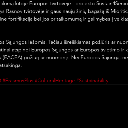
tikimą kitoje Europos tvirtovėje - projekto Sustain4Senio
ys Rasnov tvirtovėje ir gaus naujų žinių bagažą iš Mioritic
ine fortifikacija bei jos pritaikomumą ir galimybes į veiklas
 Sąjungos lėšomis. Tačiau išreiškiamas požiūris ar nuom
būtinai atspindi Europos Sąjungos ar Europos švietimo ir k
s (EACEA) požiūrį ar nuomonę. Nei Europos Sąjunga, ne
atsakinga.
B
#ErasmusPlus
#CulturalHeritage
#Sustainability