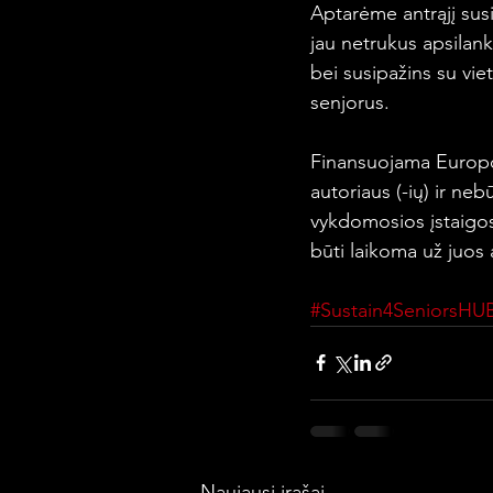
Aptarėme antrąjį susi
jau netrukus apsilank
bei susipažins su viet
senjorus.
Finansuojama Europos
autoriaus (-ių) ir ne
vykdomosios įstaigo
būti laikoma už juos 
#Sustain4SeniorsHU
Naujausi įrašai