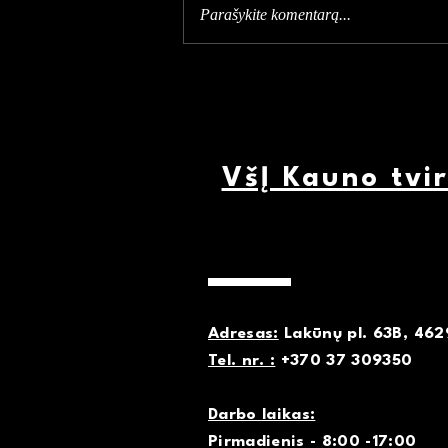
Parašykite komentarą...
Europos paveldo dienos -
bus!!!
VšĮ Kauno tvi
Adresas:
Lakūnų pl. 63B, 462
Tel. nr. :
+370 37 309350
Darbo laikas:
Pirmadienis - 8:00 -17:00