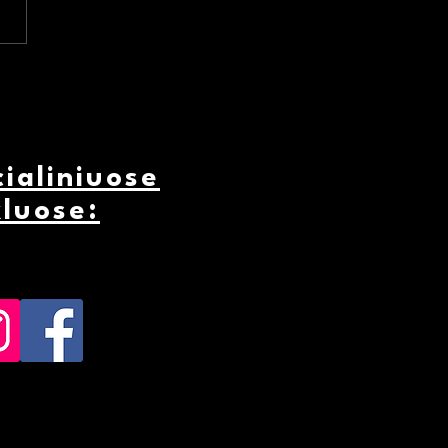
da „Fortifikacija
onų plėtrai“
ialiniuose
kluose: