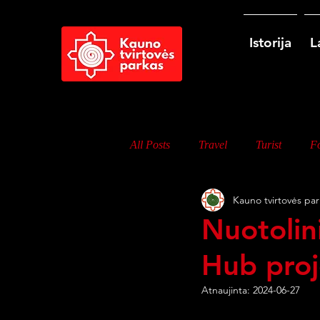
Istorija
L
All Posts
Travel
Turist
Fo
Kauno tvirtovės par
Nuotolin
Hub proj
Atnaujinta:
2024-06-27