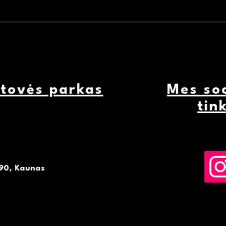
Įsibėgėja projektas „FORT-
Paro
UNION“: Pirmojo pasaulinio
regi
karo paveldo vystytojai
sėmėsi patirčių Kaune
rtovės parkas
Mes soc
tin
90, Kaunas