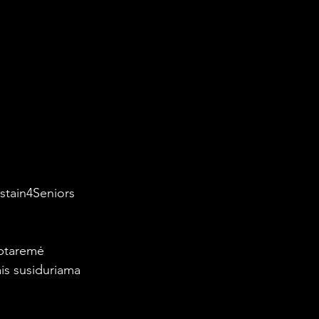
stain4Seniors 
Aptaremė 
is susiduriama 