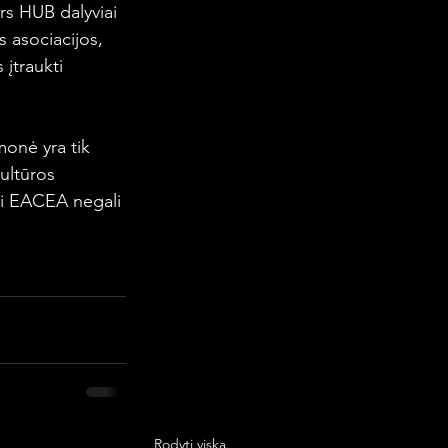
rs HUB dalyviai 
s asociacijos, 
 įtraukti 
onė yra tik 
ultūros 
i EACEA negali 
Rodyti viską