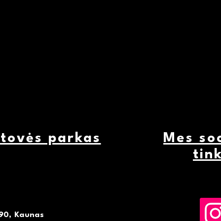
rtovės parkas
Mes soc
tin
90, Kaunas