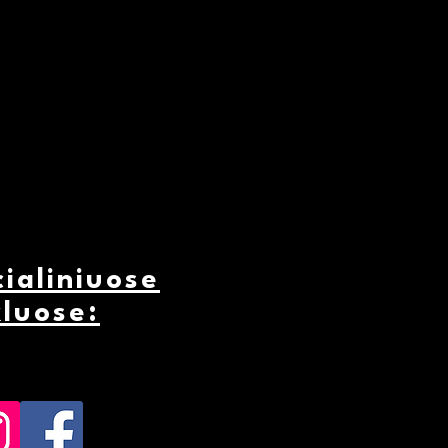
ialiniuose
kluose: