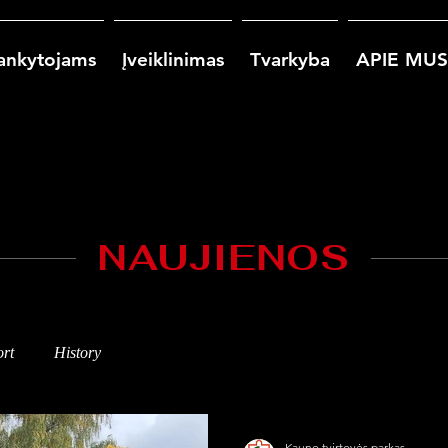
ankytojams
Įveiklinimas
Tvarkyba
APIE MUS
NAUJIENOS
rt
History
Kauno tvirtovės parkas