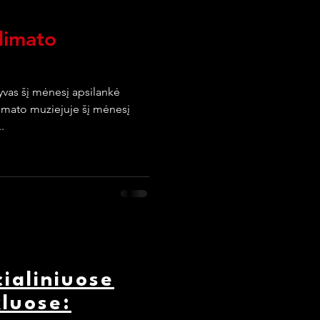
limato
yvas šį mėnesį apsilankė
imato muziejuje šį mėnesį
.
ialiniuose
kluose: