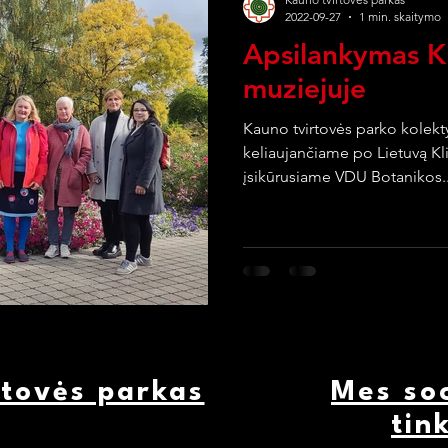
2022-09-27
1 min. skaitymo
Apsilankymas K
muziejuje
Kauno tvirtovės parko kolekt
keliaujančiame po Lietuvą Kl
įsikūrusiame VDU Botanikos..
rtovės parkas
Mes soc
tin