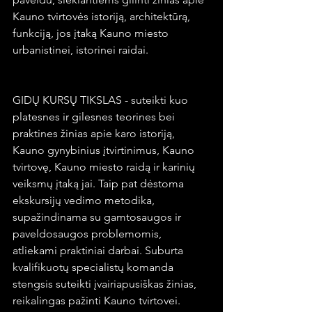
Kauno tvirtovės istoriją, architektūrą, 
funkciją, jos įtaką Kauno miesto 
urbanistinei, istorinei raidai.
GIDŲ KURSŲ TIKSLAS - suteikti kuo 
platesnes ir gilesnes teorines bei 
praktines žinias apie karo istoriją, 
Kauno gynybinius įtvirtinimus, Kauno 
tvirtovę, Kauno miesto raidą ir karinių 
veiksmų įtaką jai. Taip pat dėstoma 
ekskursijų vedimo metodika, 
supažindinama su gamtosaugos ir 
paveldosaugos problemomis, 
atliekami praktiniai darbai. Suburta 
kvalifikuotų specialistų komanda 
stengsis suteikti įvairiapusiškas žinias, 
reikalingas pažinti Kauno tvirtovei. 