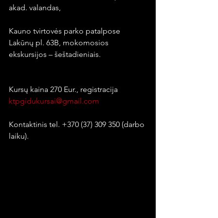
akad. valandas,
Kauno tvirtovės parko patalpose 
Lakūnų pl. 63B, mokomosios 
ekskursijos – šeštadieniais. 
Kursų kaina 270 Eur., registracija 
ktpgidukursai@gmail.com
Kontaktinis tel. +370 (37) 309 350 (darbo 
laiku).