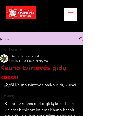
Įrašas
All Posts
Kauno tvirtovės parkas
All Posts
2025-11-03
1 min. skaitymo
Kauno tvirtovės gidų
Travel
kursai
Turist
🎉VšĮ Kauno tvirtovės parko gidų kursai 
Fort
History
Kauno tvirtovės parko gidų kursai skirti 
visiems besidomintiems Kauno kariniu 
paveldu, siekiantiems gilinti žinias apie 